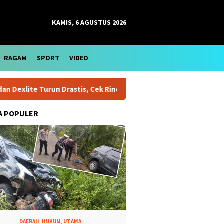
KAMIS, 6 AGUSTUS 2026
RAGAM
SPORT
VIDEO
xlite Turun Drastis, Cek Rinciannya
Harga Emas Antam Ber
A POPULER
DAERAH
,
HUKUM
,
UTAMA