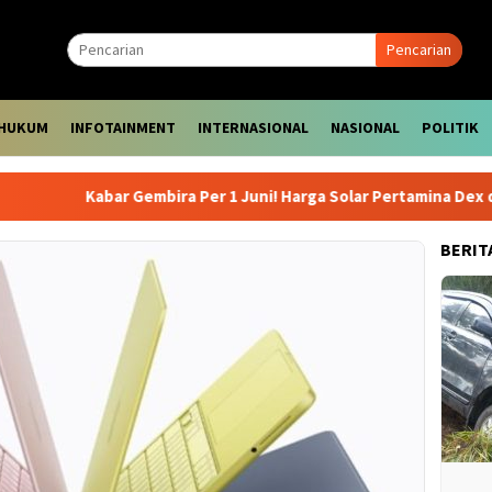
Pencarian
HUKUM
INFOTAINMENT
INTERNASIONAL
NASIONAL
POLITIK
Kabar Gembira Per 1 Juni! Harga Solar Pertamina Dex dan De
BERIT