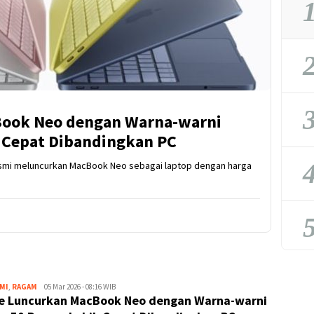
1
2
3
Book Neo dengan Warna-warni
h Cepat Dibandingkan PC
4
mi meluncurkan MacBook Neo sebagai laptop dengan harga
5
MI
,
RAGAM
Kejar
05 Mar 2026 - 08:16 WIB
e Luncurkan MacBook Neo dengan Warna-warni
Kabar