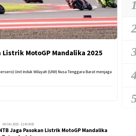
1
2
3
 Listrik MotoGP Mandalika 2025
4
sero) Unit Induk Wilayah (UIW) Nusa Tenggara Barat menjaga
5
Kejar
04 Okt 2025 - 12:45 WIB
NTB Jaga Pasokan Listrik MotoGP Mandalika
Kabar