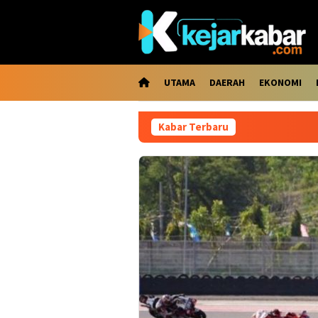
Loncat
ke
konten
UTAMA
DAERAH
EKONOMI
Kabar Terbaru