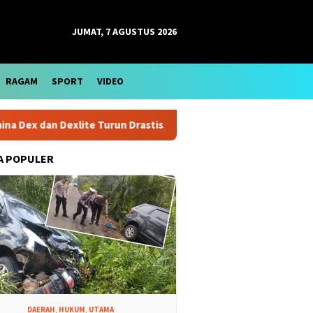
JUMAT, 7 AGUSTUS 2026
RAGAM
SPORT
VIDEO
 dan Dexlite Turun Drastis, Cek Rinciannya
Harga Emas An
A POPULER
DAERAH
,
HUKUM
,
UTAMA