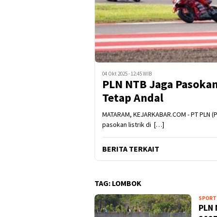
04 Okt 2025 - 12:45 WIB
PLN NTB Jaga Pasokan
Tetap Andal
MATARAM, KEJARKABAR.COM - PT PLN (Per
pasokan listrik di […]
BERITA TERKAIT
TAG:
LOMBOK
SPORT
PLN 