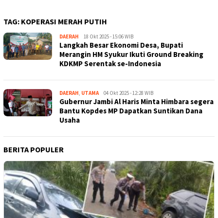
TAG:
KOPERASI MERAH PUTIH
DAERAH
Kejar
18 Okt 2025 - 15:06 WIB
Langkah Besar Ekonomi Desa, Bupati
Kabar
Merangin HM Syukur Ikuti Ground Breaking
KDKMP Serentak se-Indonesia
DAERAH
,
UTAMA
Kejar
04 Okt 2025 - 12:28 WIB
Gubernur Jambi Al Haris Minta Himbara segera
Kabar
Bantu Kopdes MP Dapatkan Suntikan Dana
Usaha
BERITA POPULER