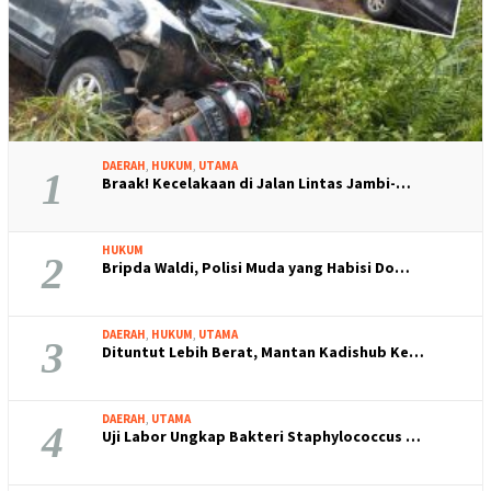
DAERAH
,
HUKUM
,
UTAMA
1
Braak! Kecelakaan di Jalan Lintas Jambi-…
HUKUM
2
Bripda Waldi, Polisi Muda yang Habisi Do…
DAERAH
,
HUKUM
,
UTAMA
3
Dituntut Lebih Berat, Mantan Kadishub Ke…
DAERAH
,
UTAMA
4
Uji Labor Ungkap Bakteri Staphylococcus …