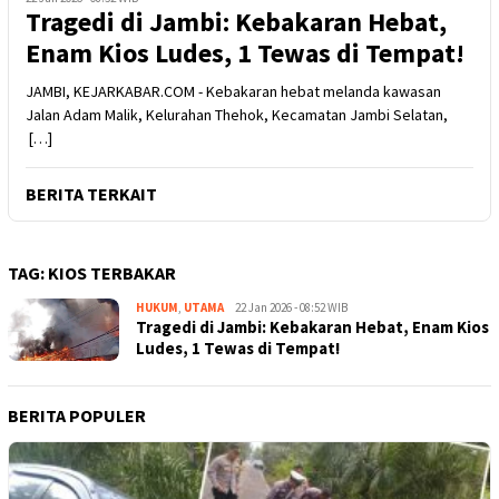
Tragedi di Jambi: Kebakaran Hebat,
Enam Kios Ludes, 1 Tewas di Tempat!
JAMBI, KEJARKABAR.COM - Kebakaran hebat melanda kawasan
Jalan Adam Malik, Kelurahan Thehok, Kecamatan Jambi Selatan,
[…]
BERITA TERKAIT
TAG:
KIOS TERBAKAR
HUKUM
,
UTAMA
Kejar
22 Jan 2026 - 08:52 WIB
Tragedi di Jambi: Kebakaran Hebat, Enam Kios
Kabar
Ludes, 1 Tewas di Tempat!
BERITA POPULER