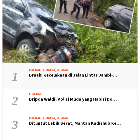
DAERAH
,
HUKUM
,
UTAMA
1
Braak! Kecelakaan di Jalan Lintas Jambi-…
HUKUM
2
Bripda Waldi, Polisi Muda yang Habisi Do…
DAERAH
,
HUKUM
,
UTAMA
3
Dituntut Lebih Berat, Mantan Kadishub Ke…