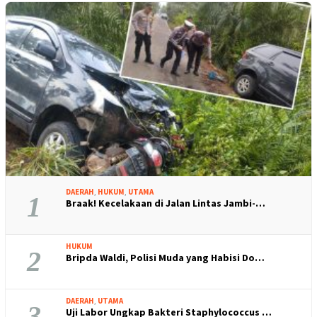
DAERAH
,
HUKUM
,
UTAMA
1
Braak! Kecelakaan di Jalan Lintas Jambi-…
HUKUM
2
Bripda Waldi, Polisi Muda yang Habisi Do…
DAERAH
,
UTAMA
3
Uji Labor Ungkap Bakteri Staphylococcus …