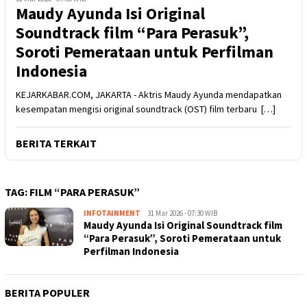
Maudy Ayunda Isi Original
Soundtrack film “Para Perasuk”,
Soroti Pemerataan untuk Perfilman
Indonesia
KEJARKABAR.COM, JAKARTA - Aktris Maudy Ayunda mendapatkan
kesempatan mengisi original soundtrack (OST) film terbaru […]
BERITA TERKAIT
TAG:
FILM “PARA PERASUK”
INFOTAINMENT
Kejar
31 Mar 2026 - 07:30 WIB
Maudy Ayunda Isi Original Soundtrack film
Kabar
“Para Perasuk”, Soroti Pemerataan untuk
Perfilman Indonesia
BERITA POPULER