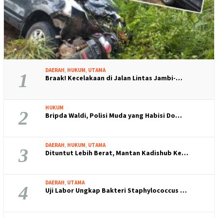
DAERAH
,
HUKUM
,
UTAMA
1
Braak! Kecelakaan di Jalan Lintas Jambi-…
HUKUM
2
Bripda Waldi, Polisi Muda yang Habisi Do…
DAERAH
,
HUKUM
,
UTAMA
3
Dituntut Lebih Berat, Mantan Kadishub Ke…
DAERAH
,
UTAMA
4
Uji Labor Ungkap Bakteri Staphylococcus …