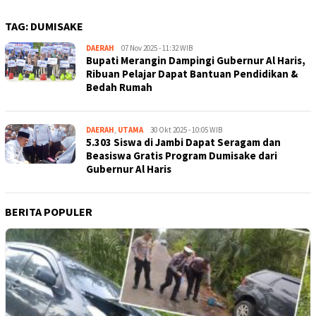
TAG:
DUMISAKE
DAERAH
Kejar
07 Nov 2025 - 11:32 WIB
Bupati Merangin Dampingi Gubernur Al Haris,
Kabar
Ribuan Pelajar Dapat Bantuan Pendidikan &
Bedah Rumah
DAERAH
,
UTAMA
Kejar
30 Okt 2025 - 10:05 WIB
5.303 Siswa di Jambi Dapat Seragam dan
Kabar
Beasiswa Gratis Program Dumisake dari
Gubernur Al Haris
BERITA POPULER