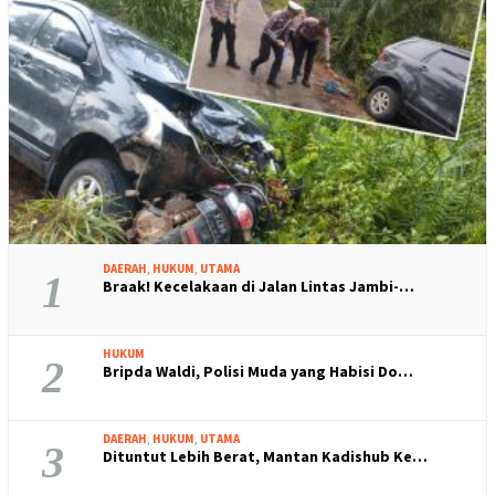
DAERAH
,
HUKUM
,
UTAMA
1
Braak! Kecelakaan di Jalan Lintas Jambi-…
HUKUM
2
Bripda Waldi, Polisi Muda yang Habisi Do…
DAERAH
,
HUKUM
,
UTAMA
3
Dituntut Lebih Berat, Mantan Kadishub Ke…