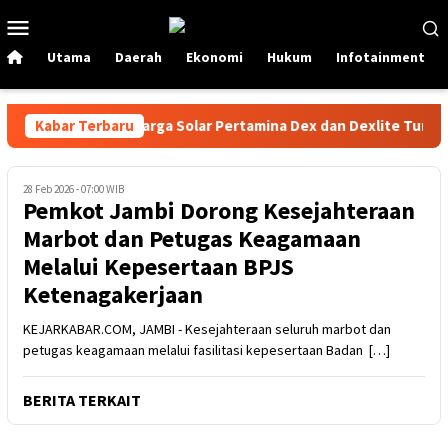
Loncat
Menu
ke
Mobile
konten
Utama
Daerah
Ekonomi
Hukum
Infotainment
mbira Per 1 Juni! Harga Solar Pertamina Dex dan Dexlite Turun D
Kabar Terbaru
28 Feb 2026 - 07:00 WIB
Pemkot Jambi Dorong Kesejahteraan
Marbot dan Petugas Keagamaan
Melalui Kepesertaan BPJS
Ketenagakerjaan
KEJARKABAR.COM, JAMBI - Kesejahteraan seluruh marbot dan
petugas keagamaan melalui fasilitasi kepesertaan Badan […]
BERITA TERKAIT