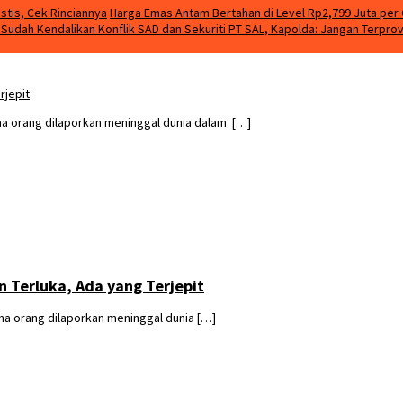
stis, Cek Rinciannya
Harga Emas Antam Bertahan di Level Rp2,799 Juta per 
m Sudah Kendalikan Konflik SAD dan Sekuriti PT SAL, Kapolda: Jangan Terpro
rjepit
ima orang dilaporkan meninggal dunia dalam […]
an Terluka, Ada yang Terjepit
ima orang dilaporkan meninggal dunia […]