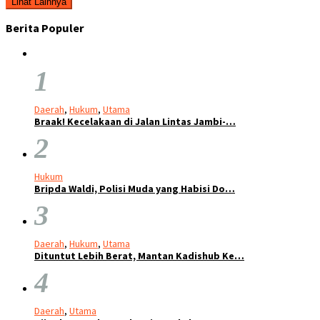
Lihat Lainnya
Berita Populer
1
Daerah
,
Hukum
,
Utama
Braak! Kecelakaan di Jalan Lintas Jambi-…
2
Hukum
Bripda Waldi, Polisi Muda yang Habisi Do…
3
Daerah
,
Hukum
,
Utama
Dituntut Lebih Berat, Mantan Kadishub Ke…
4
Daerah
,
Utama