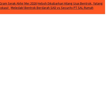
Gram Sejak Akhir Mei 2026
Heboh Dikabarkan Hilang Usai Bentrok, Yatang
vokasi!
Meledak! Bentrok Berdarah SAD vs Security PT SAL Rumah