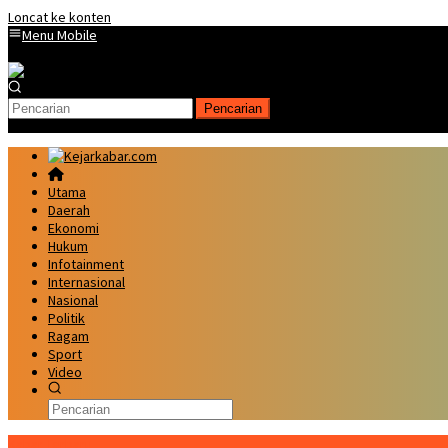
Loncat ke konten
Menu Mobile
Pencarian
Utama
Daerah
Ekonomi
Hukum
Infotainment
Internasional
Nasional
Politik
Ragam
Sport
Video
Kabar Terbaru