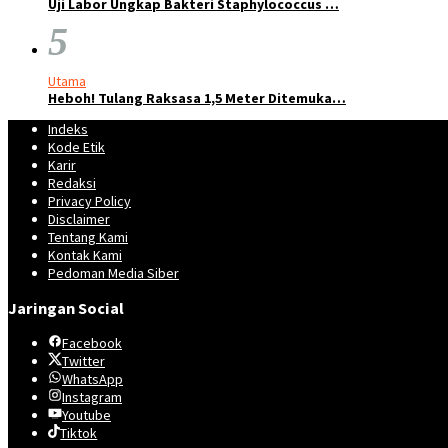
Uji Labor Ungkap Bakteri Staphylococcus …
5
Utama
Heboh! Tulang Raksasa 1,5 Meter Ditemuka…
Indeks
Kode Etik
Karir
Redaksi
Privacy Policy
Disclaimer
Tentang Kami
Kontak Kami
Pedoman Media Siber
Jaringan Social
Facebook
Twitter
WhatsApp
Instagram
Youtube
Tiktok