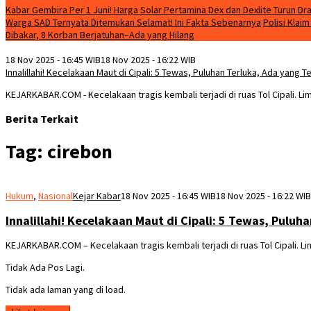
Kabar Gembira Per 1 Juni! Harga Solar Pertamina Dex dan Dexlite Turun Dra
Warga SAD Ternyata Ditemukan Selamat! Ini Fakta Sebenarnya
Polisi Klai
Dibakar, 8 Korban Berjatuhan–Ada yang Hilang
18 Nov 2025 - 16:45 WIB
18 Nov 2025 - 16:22 WIB
Innalillahi! Kecelakaan Maut di Cipali: 5 Tewas, Puluhan Terluka, Ada yang Te
KEJARKABAR.COM - Kecelakaan tragis kembali terjadi di ruas Tol Cipali. L
Berita Terkait
Tag:
cirebon
Hukum
,
Nasional
Kejar Kabar
18 Nov 2025 - 16:45 WIB
18 Nov 2025 - 16:22 WIB
Innalillahi! Kecelakaan Maut di Cipali: 5 Tewas, Puluh
KEJARKABAR.COM – Kecelakaan tragis kembali terjadi di ruas Tol Cipali. L
Tidak Ada Pos Lagi.
Tidak ada laman yang di load.