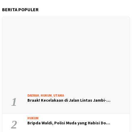
BERITA POPULER
DAERAH
,
HUKUM
,
UTAMA
1
Braak! Kecelakaan di Jalan Lintas Jambi-…
HUKUM
2
Bripda Waldi, Polisi Muda yang Habisi Do…