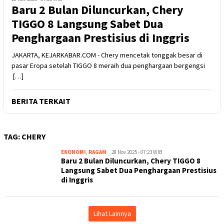
Baru 2 Bulan Diluncurkan, Chery
TIGGO 8 Langsung Sabet Dua
Penghargaan Prestisius di Inggris
JAKARTA, KEJARKABAR.COM - Chery mencetak tonggak besar di
pasar Eropa setelah TIGGO 8 meraih dua penghargaan bergengsi
[…]
BERITA TERKAIT
TAG:
CHERY
EKONOMI
,
RAGAM
Kejar
28 Nov 2025 - 07:23 WIB
Baru 2 Bulan Diluncurkan, Chery TIGGO 8
Kabar
Langsung Sabet Dua Penghargaan Prestisius
di Inggris
Lihat Lainnya