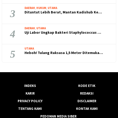
DAERAH
,
HUKUM
,
UTAMA
3
Dituntut Lebih Berat, Mantan Kadishub Ke…
DAERAH
,
UTAMA
4
Uji Labor Ungkap Bakteri Staphylococcus …
UTAMA
5
Heboh! Tulang Raksasa 1,5 Meter Ditemuka…
INDEKS
KODE ETIK
KARIR
REDAKSI
PRIVACY POLICY
DISCLAIMER
TENTANG KAMI
KONTAK KAMI
PEDOMAN MEDIA SIBER