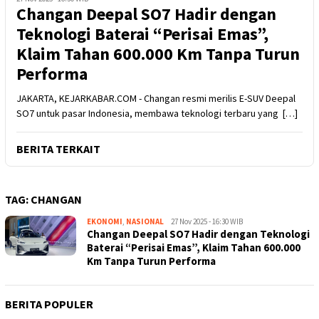
Changan Deepal SO7 Hadir dengan
Teknologi Baterai “Perisai Emas”,
Klaim Tahan 600.000 Km Tanpa Turun
Performa
JAKARTA, KEJARKABAR.COM - Changan resmi merilis E-SUV Deepal
SO7 untuk pasar Indonesia, membawa teknologi terbaru yang […]
BERITA TERKAIT
TAG:
CHANGAN
EKONOMI
,
NASIONAL
Kejar
27 Nov 2025 - 16:30 WIB
Changan Deepal SO7 Hadir dengan Teknologi
Kabar
Baterai “Perisai Emas”, Klaim Tahan 600.000
Km Tanpa Turun Performa
BERITA POPULER