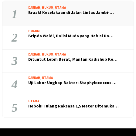
DAERAH
,
HUKUM
,
UTAMA
1
Braak! Kecelakaan di Jalan Lintas Jambi-…
HUKUM
2
Bripda Waldi, Polisi Muda yang Habisi Do…
DAERAH
,
HUKUM
,
UTAMA
3
Dituntut Lebih Berat, Mantan Kadishub Ke…
DAERAH
,
UTAMA
4
Uji Labor Ungkap Bakteri Staphylococcus …
UTAMA
5
Heboh! Tulang Raksasa 1,5 Meter Ditemuka…