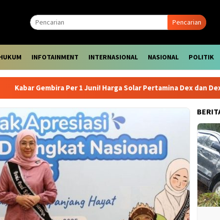
Pencarian
HUKUM
INFOTAINMENT
INTERNASIONAL
NASIONAL
POLITIK
bar Gembira Per 1 Juni! Harga Solar Pertamina Dex dan Dexlite Tu
BERIT