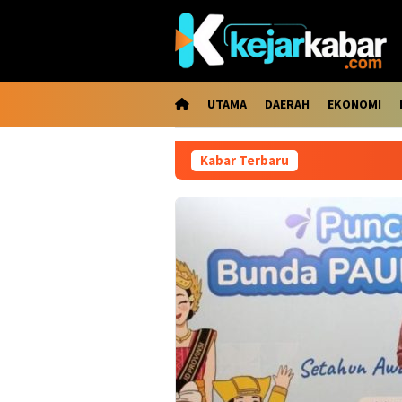
Loncat
ke
konten
UTAMA
DAERAH
EKONOMI
Kabar Terbaru
Ka