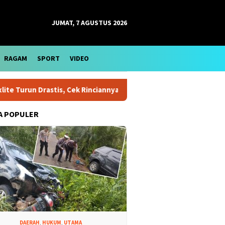
JUMAT, 7 AGUSTUS 2026
RAGAM
SPORT
VIDEO
run Drastis, Cek Rinciannya
Harga Emas Antam Bertahan d
A POPULER
DAERAH
,
HUKUM
,
UTAMA