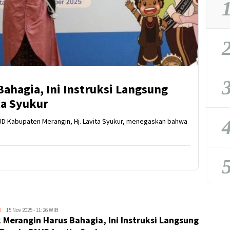
1
2
3
ahagia, Ini Instruksi Langsung
ta Syukur
4
 Kabupaten Merangin, Hj. Lavita Syukur, menegaskan bahwa
5
H
Kejar
15 Nov 2025 - 11:26 WIB
 Merangin Harus Bahagia, Ini Instruksi Langsung
Kabar