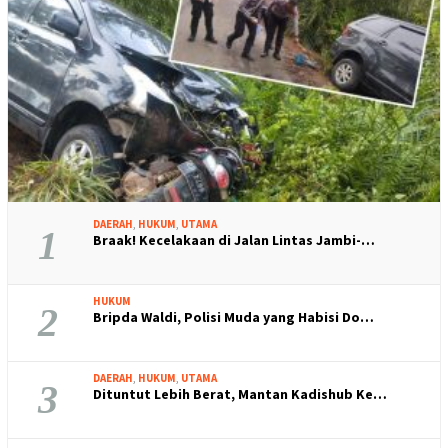
DAERAH
,
HUKUM
,
UTAMA
1
Braak! Kecelakaan di Jalan Lintas Jambi-…
HUKUM
2
Bripda Waldi, Polisi Muda yang Habisi Do…
DAERAH
,
HUKUM
,
UTAMA
3
Dituntut Lebih Berat, Mantan Kadishub Ke…