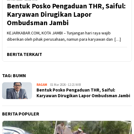
Bentuk Posko Pengaduan THR, Saiful:
Karyawan Dirugikan Lapor
Ombudsman Jambi
KEJARKABAR.COM, KOTA JAMBI – Tunjangan hari raya wajib
diberikan oleh pihak perusahaan, namun para karyawan dan […]
BERITA TERKAIT
TAG:
BUMN
RAGAM
Kejar
01 Mar 2026 - 12:21 WIB
Bentuk Posko Pengaduan THR, Saiful:
Kabar
Karyawan Dirugikan Lapor Ombudsman Jambi
BERITA POPULER