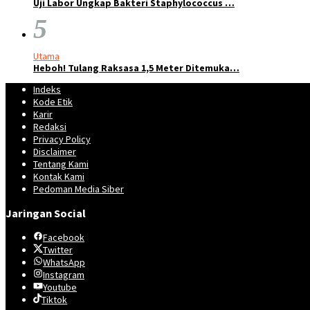
Uji Labor Ungkap Bakteri Staphylococcus …
5
Utama
Heboh! Tulang Raksasa 1,5 Meter Ditemuka…
Indeks
Kode Etik
Karir
Redaksi
Privacy Policy
Disclaimer
Tentang Kami
Kontak Kami
Pedoman Media Siber
Jaringan Social
Facebook
Twitter
WhatsApp
Instagram
Youtube
Tiktok