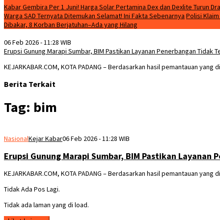
Kabar Gembira Per 1 Juni! Harga Solar Pertamina Dex dan Dexlite Turun Dra
Warga SAD Ternyata Ditemukan Selamat! Ini Fakta Sebenarnya
Polisi Klai
Dibakar, 8 Korban Berjatuhan–Ada yang Hilang
06 Feb 2026 - 11:28 WIB
Erupsi Gunung Marapi Sumbar, BIM Pastikan Layanan Penerbangan Tidak 
KEJARKABAR.COM, KOTA PADANG – Berdasarkan hasil pemantauan yang dila
Berita Terkait
Tag:
bim
Nasional
Kejar Kabar
06 Feb 2026 - 11:28 WIB
Erupsi Gunung Marapi Sumbar, BIM Pastikan Layanan
KEJARKABAR.COM, KOTA PADANG – Berdasarkan hasil pemantauan yang dilak
Tidak Ada Pos Lagi.
Tidak ada laman yang di load.