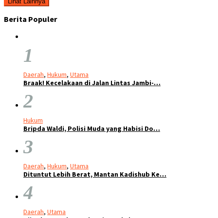
Lihat Lainnya
Berita Populer
1
Daerah
,
Hukum
,
Utama
Braak! Kecelakaan di Jalan Lintas Jambi-…
2
Hukum
Bripda Waldi, Polisi Muda yang Habisi Do…
3
Daerah
,
Hukum
,
Utama
Dituntut Lebih Berat, Mantan Kadishub Ke…
4
Daerah
,
Utama