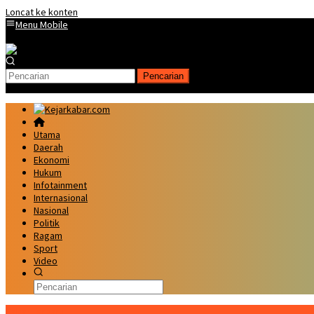
Loncat ke konten
Menu Mobile
Pencarian
Utama
Daerah
Ekonomi
Hukum
Infotainment
Internasional
Nasional
Politik
Ragam
Sport
Video
Kabar Terbaru