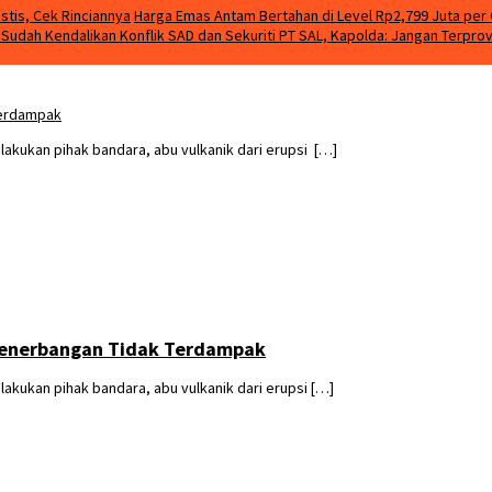
stis, Cek Rinciannya
Harga Emas Antam Bertahan di Level Rp2,799 Juta per 
m Sudah Kendalikan Konflik SAD dan Sekuriti PT SAL, Kapolda: Jangan Terpro
Terdampak
kukan pihak bandara, abu vulkanik dari erupsi […]
 Penerbangan Tidak Terdampak
ukan pihak bandara, abu vulkanik dari erupsi […]