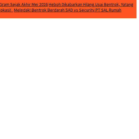
Gram Sejak Akhir Mei 2026
Heboh Dikabarkan Hilang Usai Bentrok, Yatang
vokasi!
Meledak! Bentrok Berdarah SAD vs Security PT SAL Rumah