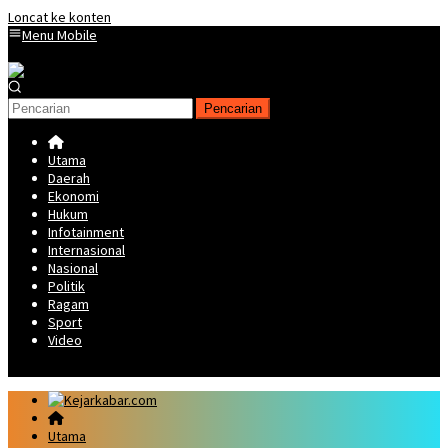
Loncat ke konten
Menu Mobile
Pencarian
Utama
Daerah
Ekonomi
Hukum
Infotainment
Internasional
Nasional
Politik
Ragam
Sport
Video
Utama