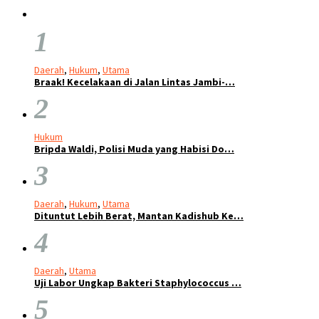
1
Daerah
,
Hukum
,
Utama
Braak! Kecelakaan di Jalan Lintas Jambi-…
2
Hukum
Bripda Waldi, Polisi Muda yang Habisi Do…
3
Daerah
,
Hukum
,
Utama
Dituntut Lebih Berat, Mantan Kadishub Ke…
4
Daerah
,
Utama
Uji Labor Ungkap Bakteri Staphylococcus …
5