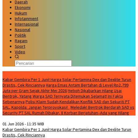
Daerah
Ekonomi
Hukum
Infotainment
Internasional
Nasional
Politik
Ragam
Sport
Video
Kabar Terbaru
Kabar Gembira Per 1 Juni! Harga Solar Pertamina Dex dan Dexlite Turun
Drastis, Cek Rinciannya
Harga Emas Antam Bertahan di Level Rp2,799
Juta per Gram Sejak Akhir Mei 2026
Heboh Dikabarkan Hilang Usai
Bentrok, Yatang Warga SAD Ternyata Ditemukan Selamat! Ini Fakta
Sebenarnya
Polisi Klaim Sudah Kendalikan Konflik SAD dan Sekuriti PT
SAL, Kapolda: Jangan Terprovokasi!
Meledak! Bentrok Berdarah SAD vs
Security PT SAL Rumah Dibakar, 8 Korban Berjatuhan–Ada yang Hilang
01 Jun 2026 - 11:35 WIB
Kabar Gembira Per 1 Juni! Harga Solar Pertamina Dex dan Dexlite Turun
Drastis, Cek Rinciannya