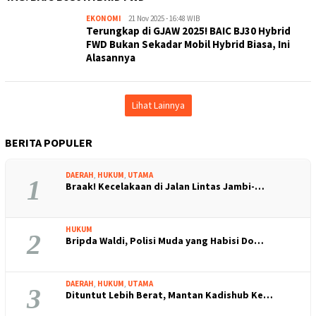
EKONOMI
Kejar
21 Nov 2025 - 16:48 WIB
Terungkap di GJAW 2025! BAIC BJ30 Hybrid
Kabar
FWD Bukan Sekadar Mobil Hybrid Biasa, Ini
Alasannya
Lihat Lainnya
BERITA POPULER
DAERAH
,
HUKUM
,
UTAMA
1
Braak! Kecelakaan di Jalan Lintas Jambi-…
HUKUM
2
Bripda Waldi, Polisi Muda yang Habisi Do…
DAERAH
,
HUKUM
,
UTAMA
3
Dituntut Lebih Berat, Mantan Kadishub Ke…