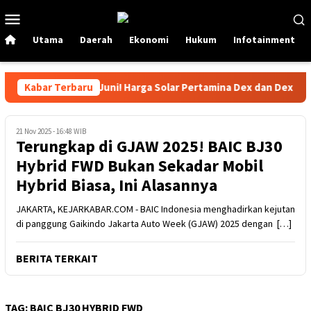
Loncat
Menu
ke
Mobile
konten
Utama
Daerah
Ekonomi
Hukum
Infotainment
abar Gembira Per 1 Juni! Harga Solar Pertamina Dex dan Dexlite T
Kabar Terbaru
21 Nov 2025 - 16:48 WIB
Terungkap di GJAW 2025! BAIC BJ30
Hybrid FWD Bukan Sekadar Mobil
Hybrid Biasa, Ini Alasannya
JAKARTA, KEJARKABAR.COM - BAIC Indonesia menghadirkan kejutan
di panggung Gaikindo Jakarta Auto Week (GJAW) 2025 dengan […]
BERITA TERKAIT
TAG:
BAIC BJ30 HYBRID FWD