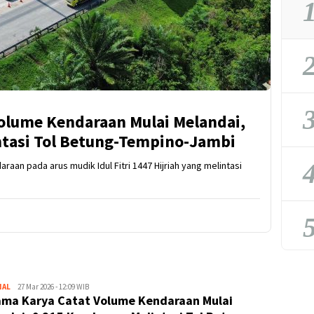
1
2
3
olume Kendaraan Mulai Melandai,
ntasi Tol Betung-Tempino-Jambi
4
an pada arus mudik Idul Fitri 1447 Hijriah yang melintasi
5
NAL
Kejar
27 Mar 2026 - 12:09 WIB
ma Karya Catat Volume Kendaraan Mulai
Kabar