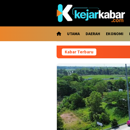
Loncat
ke
konten
UTAMA
DAERAH
EKONOMI
Kabar Terbaru