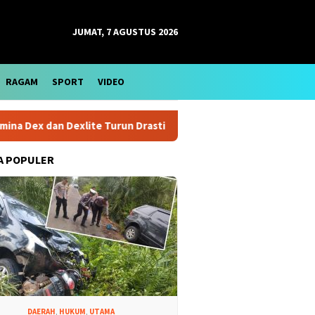
JUMAT, 7 AGUSTUS 2026
RAGAM
SPORT
VIDEO
ex dan Dexlite Turun Drastis, Cek Rinciannya
Harga Emas 
A POPULER
DAERAH
,
HUKUM
,
UTAMA