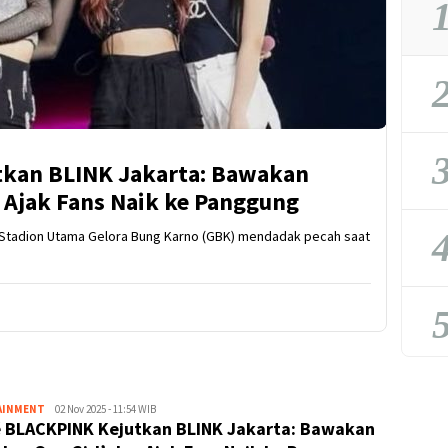
1
2
3
tkan BLINK Jakarta: Bawakan
 Ajak Fans Naik ke Panggung
4
tadion Utama Gelora Bung Karno (GBK) mendadak pecah saat
5
AINMENT
Kejar
02 Nov 2025 - 11:54 WIB
 BLACKPINK Kejutkan BLINK Jakarta: Bawakan
Kabar