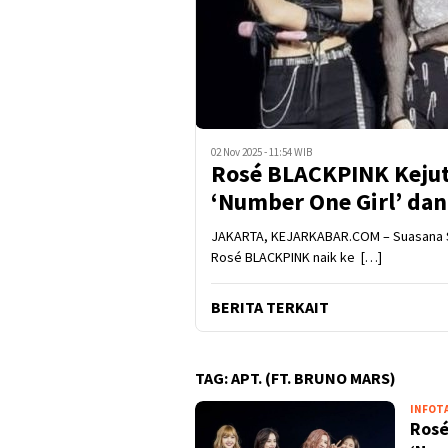
02 Nov 2025 - 11:54 WIB
Rosé BLACKPINK Keju
‘Number One Girl’ dan
JAKARTA, KEJARKABAR.COM – Suasana S
Rosé BLACKPINK naik ke […]
BERITA TERKAIT
TAG:
APT. (FT. BRUNO MARS)
INFOT
Rosé