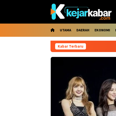
Loncat
ke
konten
UTAMA
DAERAH
EKONOMI
Kabar Terbaru