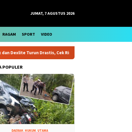
JUMAT, 7 AGUSTUS 2026
RAGAM
SPORT
VIDEO
exlite Turun Drastis, Cek Rinciannya
Harga Emas Antam B
A POPULER
DAERAH
,
HUKUM
,
UTAMA