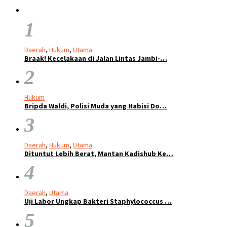
1
Daerah
,
Hukum
,
Utama
Braak! Kecelakaan di Jalan Lintas Jambi-…
2
Hukum
Bripda Waldi, Polisi Muda yang Habisi Do…
3
Daerah
,
Hukum
,
Utama
Dituntut Lebih Berat, Mantan Kadishub Ke…
4
Daerah
,
Utama
Uji Labor Ungkap Bakteri Staphylococcus …
5