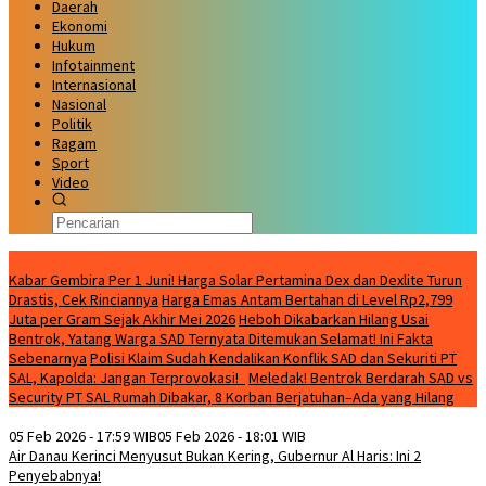
Daerah
Ekonomi
Hukum
Infotainment
Internasional
Nasional
Politik
Ragam
Sport
Video
Kabar Terbaru
Kabar Gembira Per 1 Juni! Harga Solar Pertamina Dex dan Dexlite Turun
Drastis, Cek Rinciannya
Harga Emas Antam Bertahan di Level Rp2,799
Juta per Gram Sejak Akhir Mei 2026
Heboh Dikabarkan Hilang Usai
Bentrok, Yatang Warga SAD Ternyata Ditemukan Selamat! Ini Fakta
Sebenarnya
Polisi Klaim Sudah Kendalikan Konflik SAD dan Sekuriti PT
SAL, Kapolda: Jangan Terprovokasi!
Meledak! Bentrok Berdarah SAD vs
Security PT SAL Rumah Dibakar, 8 Korban Berjatuhan–Ada yang Hilang
05 Feb 2026 - 17:59 WIB
05 Feb 2026 - 18:01 WIB
Air Danau Kerinci Menyusut Bukan Kering, Gubernur Al Haris: Ini 2
Penyebabnya!