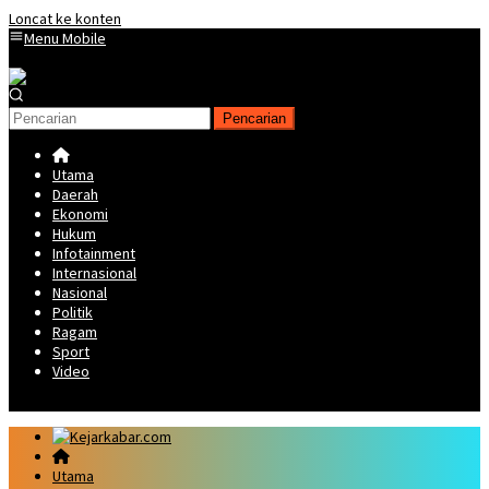
Loncat ke konten
Menu Mobile
Pencarian
Utama
Daerah
Ekonomi
Hukum
Infotainment
Internasional
Nasional
Politik
Ragam
Sport
Video
Utama