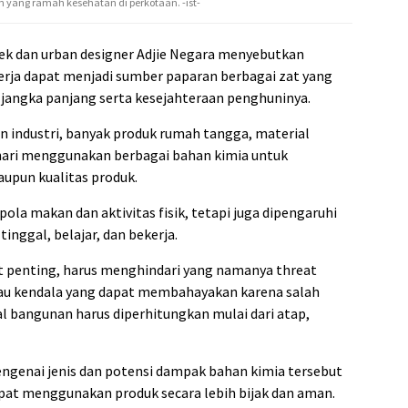
n yang ramah kesehatan di perkotaan. -ist-
tek dan urban designer Adjie Negara menyebutkan
erja dapat menjadi sumber paparan berbagai zat yang
angka panjang serta kesejahteraan penghuninya.
n industri, banyak produk rumah tangga, material
hari menggunakan berbagai bahan kimia untuk
upun kualitas produk.
pola makan dan aktivitas fisik, tetapi juga dipengaruhi
inggal, belajar, dan bekerja.
 penting, harus menghindari yang namanya threat
au kendala yang dapat membahayakan karena salah
l bangunan harus diperhitungkan mulai dari atap,
enai jenis dan potensi dampak bahan kimia tersebut
pat menggunakan produk secara lebih bijak dan aman.