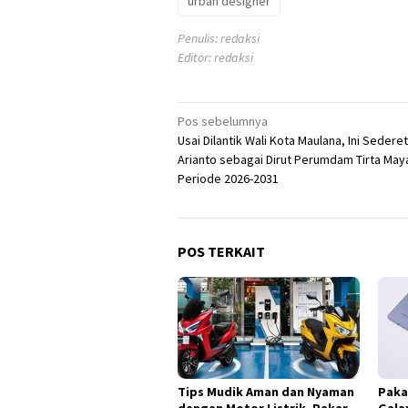
urban designer
Penulis: redaksi
Editor: redaksi
Navigasi
Pos sebelumnya
Usai Dilantik Wali Kota Maulana, Ini Sedere
pos
Arianto sebagai Dirut Perumdam Tirta Ma
Periode 2026-2031
POS TERKAIT
Tips Mudik Aman dan Nyaman
Paka