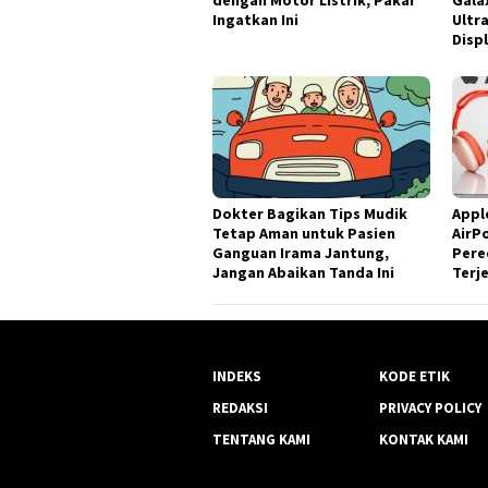
dengan Motor Listrik, Pakar
Gala
Ingatkan Ini
Ultra
Disp
Dokter Bagikan Tips Mudik
Appl
Tetap Aman untuk Pasien
AirP
Ganguan Irama Jantung,
Pere
Jangan Abaikan Tanda Ini
Terj
INDEKS
KODE ETIK
REDAKSI
PRIVACY POLICY
TENTANG KAMI
KONTAK KAMI