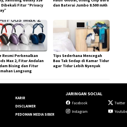
xy, Samsung Galaxy S26
Hadir Global, Usung Chip Baru
 Dibekali Fitur “Privacy
dan Baterai Jumbo 8.500 mAh
lay”
e Resmi Perkenalkan
Tips Sederhana Mencegah
ods Max 2, Fitur Andalan
Bau Tak Sedap di Kamar Tidur
dam Bising dan Fitur
agar Tidur Lebih Nyenyak
emahan Langsung
JARINGAN SOCIAL
KARIR
Facebook
Twitter
DISCLAIMER
Instagram
Youtub
PEDOMAN MEDIA SIBER