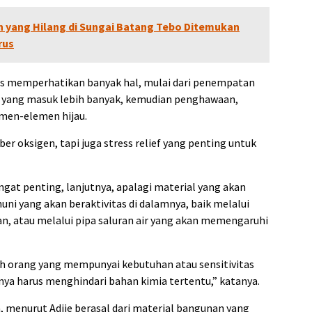
un yang Hilang di Sungai Batang Tebo Ditemukan
rus
us memperhatikan banyak hal, mulai dari penempatan
 yang masuk lebih banyak, kemudian penghawaan,
emen-elemen hijau.
r oksigen, tapi juga stress relief yang penting untuk
ngat penting, lanjutnya, apalagi material yang akan
i yang akan beraktivitas di dalamnya, baik melalui
an, atau melalui pipa saluran air yang akan memengaruhi
leh orang yang mempunyai kebutuhan atau sensitivitas
inya harus menghindari bahan kimia tertentu,” katanya.
, menurut Adjie berasal dari material bangunan yang