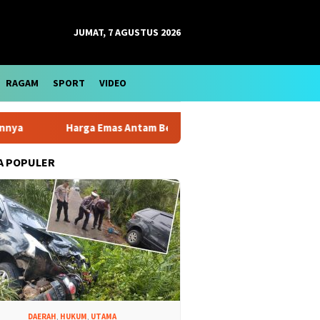
JUMAT, 7 AGUSTUS 2026
RAGAM
SPORT
VIDEO
a Emas Antam Bertahan di Level Rp2,799 Juta per Gram Sejak Akh
A POPULER
DAERAH
,
HUKUM
,
UTAMA