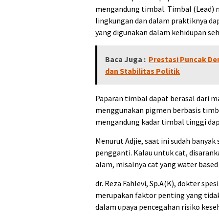
mengandung timbal. Timbal (Lead) m
lingkungan dan dalam praktiknya da
yang digunakan dalam kehidupan seha
Baca Juga :
Prestasi Puncak De
dan Stabilitas Politik
Paparan timbal dapat berasal dari ma
menggunakan pigmen berbasis timbal
mengandung kadar timbal tinggi dap
Menurut Adjie, saat ini sudah banyak
pengganti. Kalau untuk cat, disara
alam, misalnya cat yang water based
dr. Reza Fahlevi, Sp.A(K), dokter sp
merupakan faktor penting yang tidak
dalam upaya pencegahan risiko kese