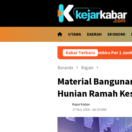
Loncat
ke
konten
UTAMA
DAERAH
EKONOMI
Kabar Gembira Per 1 Juni! Harga Solar Pert
Kabar Terbaru
Beranda
Ragam
Material Banguna
Hunian Ramah Kes
Kejar Kabar
17 Mar 2026 - 06:30 WIB