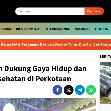
Pencarian
HUKUM
INFOTAINMENT
INTERNASIONAL
NASIONAL
POLITIK
amina Dex dan Dexlite Turun Drastis, Cek Rinciannya
Harg
BERIT
n Dukung Gaya Hidup dan
ehatan di Perkotaan