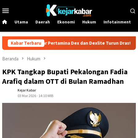
Loncat
Menu
ke
Mobile
konten
Utama
Daerah
Ekonomi
Hukum
Infotainment
! Harga Solar Pertamina Dex dan Dexlite Turun Drastis, Cek Rinci
Kabar Terbaru
Beranda
Hukum
KPK Tangkap Bupati Pekalongan Fadia
Arafiq dalam OTT di Bulan Ramadhan
Kejar Kabar
03 Mar 2026 - 14:10 WIB