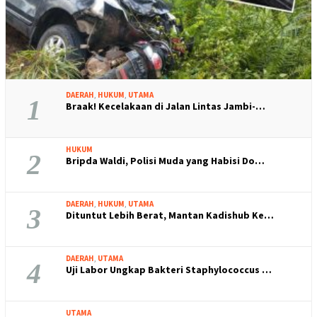
DAERAH
,
HUKUM
,
UTAMA
1
Braak! Kecelakaan di Jalan Lintas Jambi-…
HUKUM
2
Bripda Waldi, Polisi Muda yang Habisi Do…
DAERAH
,
HUKUM
,
UTAMA
3
Dituntut Lebih Berat, Mantan Kadishub Ke…
DAERAH
,
UTAMA
4
Uji Labor Ungkap Bakteri Staphylococcus …
UTAMA