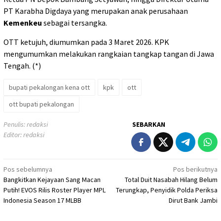
PT Karabha Digdaya yang merupakan anak perusahaan
Kemenkeu
sebagai tersangka.
OTT ketujuh, diumumkan pada 3 Maret 2026. KPK
mengumumkan melakukan rangkaian tangkap tangan di Jawa
Tengah. (*)
bupati pekalongan kena ott
kpk
ott
ott bupati pekalongan
Penulis: redaksi
SEBARKAN
Editor: redaksi
Navigasi
Pos sebelumnya
Pos berikutnya
Bangkitkan Kejayaan Sang Macan
Total Duit Nasabah Hilang Belum
pos
Putih! EVOS Rilis Roster Player MPL
Terungkap, Penyidik Polda Periksa
Indonesia Season 17 MLBB
Dirut Bank Jambi