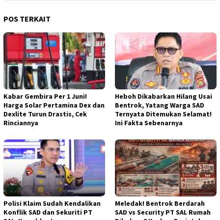
POS TERKAIT
Kabar Gembira Per 1 Juni!
Heboh Dikabarkan Hilang Usai
Harga Solar Pertamina Dex dan
Bentrok, Yatang Warga SAD
Dexlite Turun Drastis, Cek
Ternyata Ditemukan Selamat!
Rinciannya
Ini Fakta Sebenarnya
Polisi Klaim Sudah Kendalikan
Meledak! Bentrok Berdarah
Konflik SAD dan Sekuriti PT
SAD vs Security PT SAL Rumah