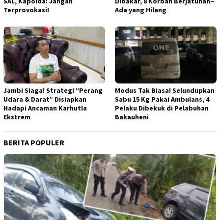
SAL, Kapolda: Jangan
Dibakar, 8 Korban Berjatuhan–
Terprovokasi!
Ada yang Hilang
Jambi Siaga! Strategi “Perang
Modus Tak Biasa! Selundupkan
Udara & Darat” Disiapkan
Sabu 15 Kg Pakai Ambulans, 4
Hadapi Ancaman Karhutla
Pelaku Dibekuk di Pelabuhan
Ekstrem
Bakauheni
BERITA POPULER