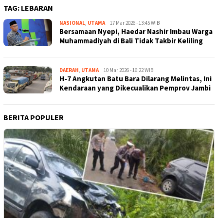
TAG:
LEBARAN
NASIONAL
,
UTAMA
Kejar
17 Mar 2026 - 13:45 WIB
Bersamaan Nyepi, Haedar Nashir Imbau Warga
Kabar
Muhammadiyah di Bali Tidak Takbir Keliling
DAERAH
,
UTAMA
Kejar
10 Mar 2026 - 16:22 WIB
H-7 Angkutan Batu Bara Dilarang Melintas, Ini
Kabar
Kendaraan yang Dikecualikan Pemprov Jambi
BERITA POPULER