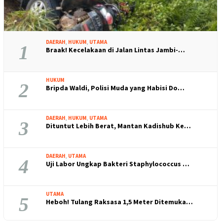
DAERAH
,
HUKUM
,
UTAMA
1
Braak! Kecelakaan di Jalan Lintas Jambi-…
HUKUM
2
Bripda Waldi, Polisi Muda yang Habisi Do…
DAERAH
,
HUKUM
,
UTAMA
3
Dituntut Lebih Berat, Mantan Kadishub Ke…
DAERAH
,
UTAMA
4
Uji Labor Ungkap Bakteri Staphylococcus …
UTAMA
5
Heboh! Tulang Raksasa 1,5 Meter Ditemuka…