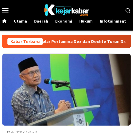
Loncat
Menu
ke
Mobile
konten
Utama
Daerah
Ekonomi
Hukum
Infotainment
 1 Juni! Harga Solar Pertamina Dex dan Dexlite Turun Drastis, C
Kabar Terbaru
17 Mar 2026 - 13:45 WIB